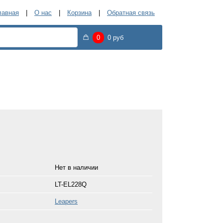
лавная
О нас
Корзина
Обратная связь
0
0 руб
Нет в наличии
LT-EL228Q
Leapers