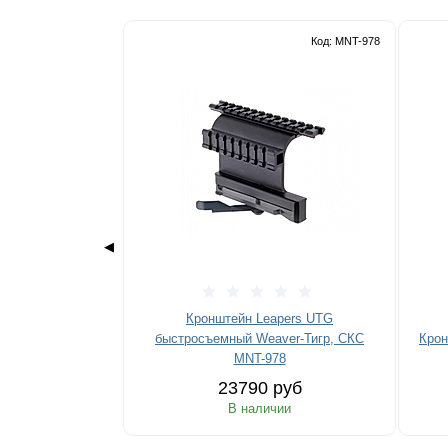
Код: MNT-978
◀
Кронштейн Leapers UTG
быстросъемный Weaver-Тигр, СКС
Крон
MNT-978
23790 руб
В наличии