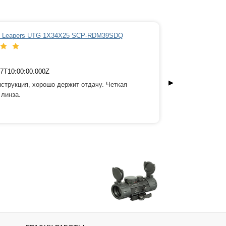
 Leapers UTG 1Х34Х25 SCP-RDM39SDQ
Коллимато
Король 
7T10:00:00.000Z
2020-03-
▶
струкция, хорошо держит отдачу. Четкая
Светлая ли
 линза.
перед тем к
кого он уж
каждому че
исправен, а