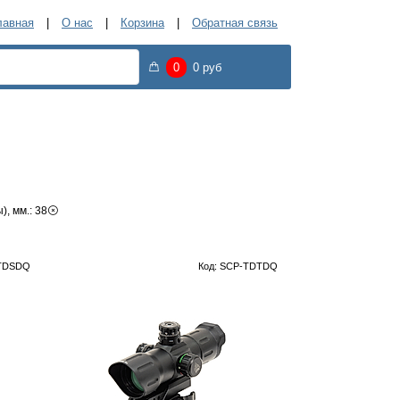
лавная
О нас
Корзина
Обратная связь
0
0 руб
, мм.: 38
-TDSDQ
Код: SCP-TDTDQ