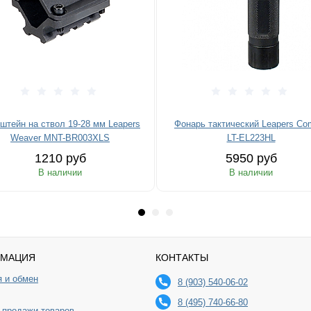
штейн на ствол 19-28 мм Leapers
Фонарь тактический Leapers Co
Weaver MNT-BR003XLS
LT-EL223HL
1210 руб
5950 руб
В наличии
В наличии
МАЦИЯ
КОНТАКТЫ
я и обмен
8 (903) 540-06-02
8 (495) 740-66-80
 продажи товаров