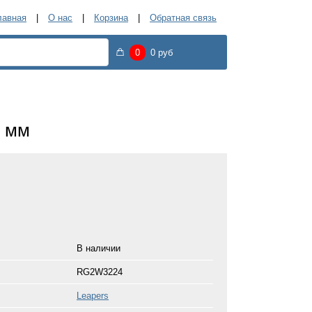
лавная
О нас
Корзина
Обратная связь
0
0 руб
2 мм
В наличии
RG2W3224
Leapers