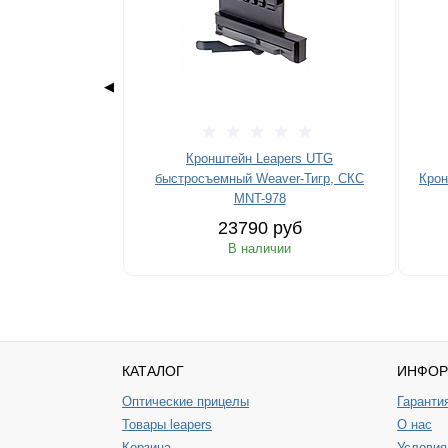
◀
Кронштейн Leapers UTG
быстросъемный Weaver-Тигр, СКС
Крон
MNT-978
23790 руб
В наличии
КАТАЛОГ
ИНФОР
Оптические прицелы
Гаранти
Товары leapers
О нас
Корзина
Условия