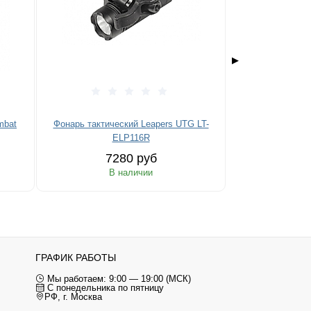
▶
mbat
Фонарь тактический Leapers UTG LT-
Фонарь тактиче
ELP116R
E
7280 руб
69
В наличии
В 
ГРАФИК РАБОТЫ
Мы работаем: 9:00 — 19:00 (МСК)
С понедельника по пятницу
РФ, г. Москва