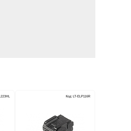
EL223HL
Код: LT-ELP116R