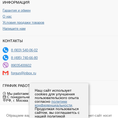
ИНФОРМАЦИЯ
Гарантия и обмен
О нас
Условия продажи товаров
Напишите нам
КОНТАКТЫ
8 (903) 540-06-02
8 (495) 740-66-80
89035400602
forgun@inbox.ru
ГРАФИК РАБОТЫ
Наш сайт использует
Мы работаем: 9:00 — 19:00 (МСК)
cookies для улучшения
С понедельника по пятницу
пользовательского опыта
РФ, г. Москва
согласно
политике
конфиденциальности
.
Продолжая пользоваться
Оптические прицелы leapers © 2020
сайтом, вы соглашаетсь с
Обращаем ваше внимание на то, что данный интернет-сайт носит
нашей политикой