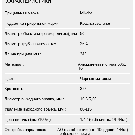
ХАРАКТЕРИСТИКИ
Прицельная марка:
Mil-dot
Подсветка прицельной марки:
Красная/зелёная
Диаметр объектива (размер линзы), мм.:
50
Диаметр трубы прицела, мм.:
25,4
Длина прицела,мм.:
343
Материал:
Алюминиевый сплав 6061
Т6
Цвет:
Чёрный матовый
Кратность:
3-9
Диаметр выходного зрачка, мм.:
16,6-5,55
Удаление выходного зрачка, мм.:
80-115
Цена щелчка (мм./100м.):
1/4 “ (6,35 мм. на 91,44м.)
Отстройка параллакса:
АО (на объективе) от 10ярдов(9,144м.)
до бесконечности